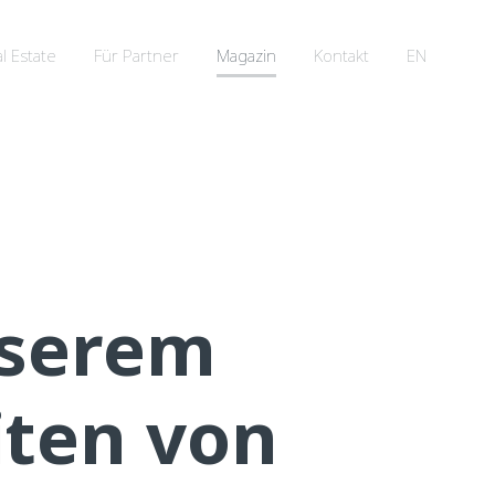
l Estate
Für Partner
Magazin
Kontakt
EN
nserem
iten von