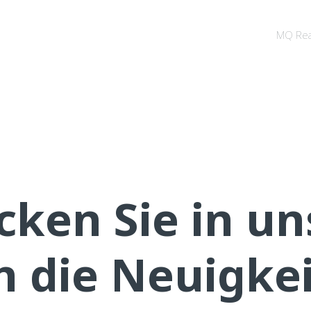
MQ Rea
cken Sie in u
 die Neuigke